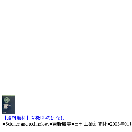
【送料無料】有機ELのはなし
■Science and technology■吉野勝美■日刊工業新聞社■2003年01