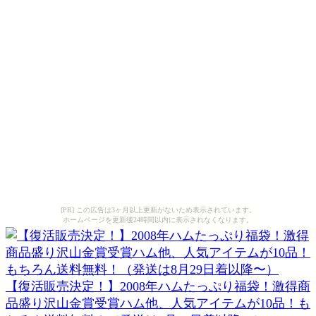
[PR] この広告は3ヶ月以上更新がないため表示されています。
ホームページを更新後24時間以内に表示されなくなります。
【復活販売決定！】2008年ハムたっぷり福袋！激得商
品盛り沢山金賞受賞ハム他、人気アイテムが10品！も