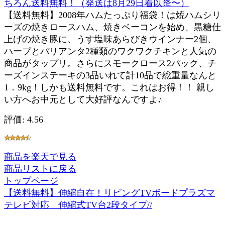
ちろん送料無料！（発送は8月29日着以降〜）
【送料無料】2008年ハムたっぷり福袋！は焼ハムシリ
ーズの焼きロースハム、焼きベーコンを始め、黒糖仕
上げの焼き豚に、うす塩味あらびきウインナー2個、
ハーブとバリアンタ2種類のワクワクチキンと人気の
商品がタップリ。さらにスモークロース2パック、チ
ーズインステーキの3品いれて計10品で総重量なんと
1．9kg！しかも送料無料です。これはお得！！ 親し
い方へお中元として大好評なんですよ♪
評価: 4.56
商品を楽天で見る
商品リストに戻る
トップページ
【送料無料】伸縮自在！リビングTVボードプラズマ
テレビ対応 伸縮式TV台2段タイプ//