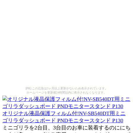
[PR] この広告は3ヶ月以上更新がないため表示されています。
ホームページを更新後24時間以内に表示されなくなります。
オリジナル液晶保護フィルム付!NV-SB540DT用ミニ
ゴリラダッシュボード PNDモニタースタンド P130
ミニゴリラを2台目、3台目のお車に装着するのににち