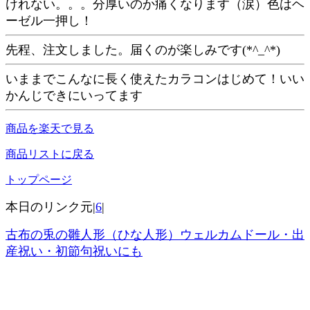
けれない。。。分厚いのか痛くなります（涙）色はヘ
ーゼル一押し！
先程、注文しました。届くのが楽しみです(*^_^*)
いままでこんなに長く使えたカラコンはじめて！いい
かんじできにいってます
商品を楽天で見る
商品リストに戻る
トップページ
本日のリンク元|
6
|
古布の兎の雛人形（ひな人形）ウェルカムドール・出
産祝い・初節句祝いにも