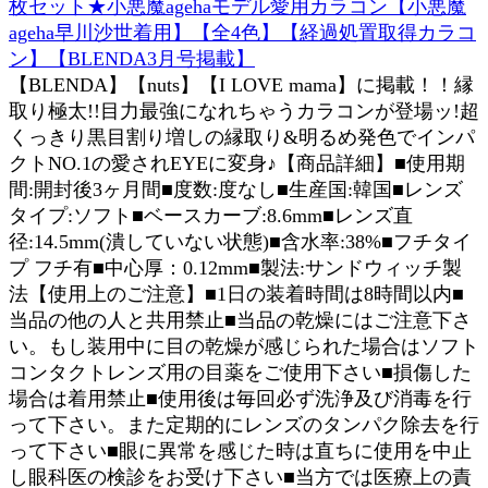
枚セット★小悪魔agehaモデル愛用カラコン【小悪魔
ageha早川沙世着用】【全4色】【経過処置取得カラコ
ン】【BLENDA3月号掲載】
【BLENDA】【nuts】【I LOVE mama】に掲載！！縁
取り極太!!目力最強になれちゃうカラコンが登場ッ!超
くっきり黒目割り増しの縁取り&明るめ発色でインパ
クトNO.1の愛されEYEに変身♪【商品詳細】■使用期
間:開封後3ヶ月間■度数:度なし■生産国:韓国■レンズ
タイプ:ソフト■ベースカーブ:8.6mm■レンズ直
径:14.5mm(潰していない状態)■含水率:38%■フチタイ
プ フチ有■中心厚：0.12mm■製法:サンドウィッチ製
法【使用上のご注意】■1日の装着時間は8時間以内■
当品の他の人と共用禁止■当品の乾燥にはご注意下さ
い。もし装用中に目の乾燥が感じられた場合はソフト
コンタクトレンズ用の目薬をご使用下さい■損傷した
場合は着用禁止■使用後は毎回必ず洗浄及び消毒を行
って下さい。また定期的にレンズのタンパク除去を行
って下さい■眼に異常を感じた時は直ちに使用を中止
し眼科医の検診をお受け下さい■当方では医療上の責