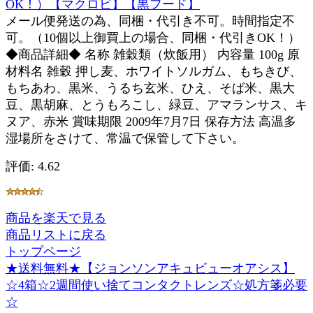
OK！）【マクロビ】【黒フード】
メール便発送の為、同梱・代引き不可。時間指定不
可。（10個以上御買上の場合、同梱・代引きOK！）
◆商品詳細◆ 名称 雑穀類（炊飯用） 内容量 100g 原
材料名 雑穀 押し麦、ホワイトソルガム、もちきび、
もちあわ、黒米、うるち玄米、ひえ、そば米、黒大
豆、黒胡麻、とうもろこし、緑豆、アマランサス、キ
ヌア、赤米 賞味期限 2009年7月7日 保存方法 高温多
湿場所をさけて、常温で保管して下さい。
評価: 4.62
商品を楽天で見る
商品リストに戻る
トップページ
★送料無料★【ジョンソンアキュビューオアシス】
☆4箱☆2週間使い捨てコンタクトレンズ☆処方箋必要
☆