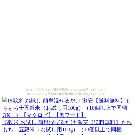
[PR] この広告は3ヶ月以上更新がないため表示されています。
ホームページを更新後24時間以内に表示されなくなります。
15穀米 お試し 簡単混ぜるだけ 激安【送料無料】もち
もち十五穀米（お試し用100g）（10個以上で同梱