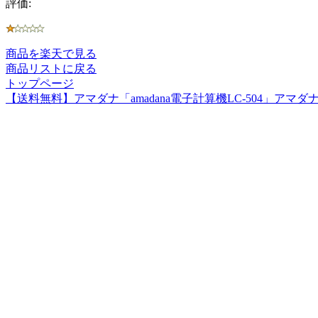
評価:
商品を楽天で見る
商品リストに戻る
トップページ
【送料無料】アマダナ「amadana電子計算機LC-504」アマダ