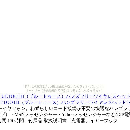
[PR] この広告は3ヶ月以上更新がないため表示されています。
ホームページを更新後24時間以内に表示されなくなります。
OOTH（ブルートゥース）ハンズフリーワイヤレスヘッドセット(Bl
ヤフォン。わずらしいコード接続が不要の快適なハンズフリー通話
e（スカイプ）・MSNメッセンジャー・Yahooメッセンジャーな
、待受時間:150時間、付属品:取扱説明書、充電器、イヤーフック