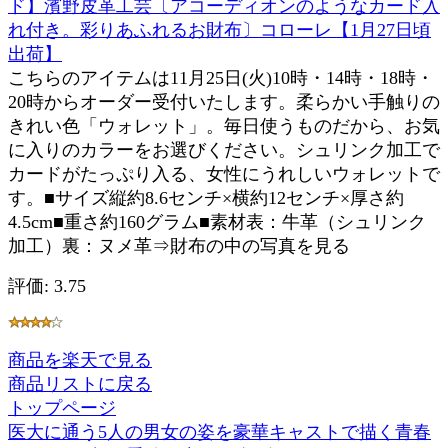
ド】濱野皮革工芸〔アコーディオンのようなカード入
れ付き。彩りあふれるお財布〕コローレ【1月27日頃
出荷】
こちらのアイテムは11月25日(火)10時・14時・18時・
20時からオーダー受付いたします。柔らかい手触りの
きれい色「ウォレット」。毎日使うものだから、お気
に入りのカラーをお選びください。シュリンク加工で
カードがたっぷり入る、女性にうれしいウォレットで
す。■サイズ縦約8.6センチ×横約12センチ×厚さ約
4.5cm■重さ約160グラム■素材表：牛革（シュリンク
加工）裏：ヌメ革⇒財布の中の写真を見る
評価: 3.75
商品を楽天で見る
商品リストに戻る
トップページ
医大に通う5人の男女の姿を豪華キャストで描く青春